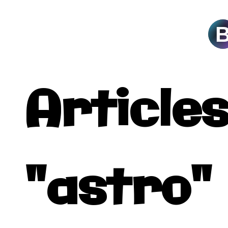
A
Articles
"astro"