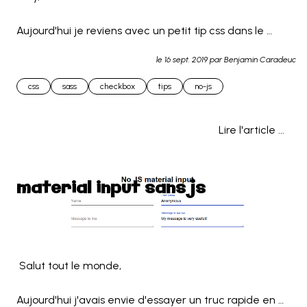
Aujourd'hui je reviens avec un petit tip css dans le 
même goût que le précédent.

le
16 sept. 2019
par Benjamin Caradeuc
Cette fois-ci j'ai choisi de faire une checkbox 
css
sass
checkbox
tips
no-js
customisée.

Lire l'article ...
S... 
material input sans js
 Salut tout le monde,

Aujourd'hui j'avais envie d'essayer un truc rapide en 