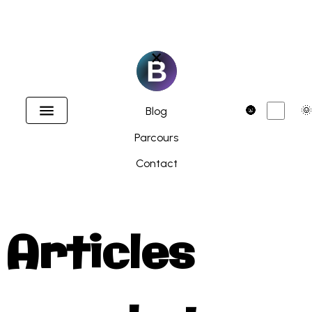
×
Accueil
Dark
🌚
🌞
Blog
Parcours
Contact
Articles