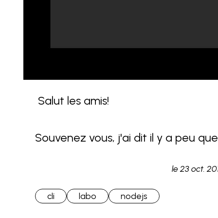
 Salut les amis!

Souvenez vous, j'ai dit il y a peu que
le développement d'applications C
le
23 oct. 2
interface) via nodejs. Et... 
cli
labo
nodejs