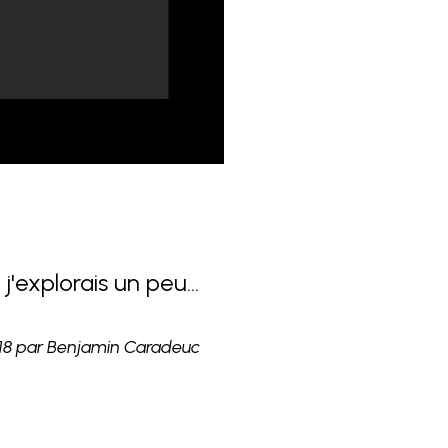
 j'explorais un peu 
LI (command-line-
018
par Benjamin Caradeuc