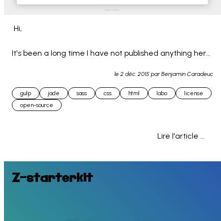
 Hi,

It's been a long time I have not published anything here 
but now I come back and share something that will be 
le
2 déc. 2015
par Benjamin Caradeuc
useful for a lot of my projects and... 
gulp
jade
sass
css
html
labo
license
open-source
Lire l'article ...
Z-starterkit