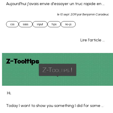
Aujourd'hui j'avais envie d'essayer un truc rapide en 
CSS :

le
10 sept. 2019
par Benjamin Caradeuc
Reproduire le design de google Material sur les inputs 
css
sass
input
tips
no-js
et textareas... 
Lire l'article ...
Z-Tooltips
 Hi,

Today I want to show you something I did for some 
personnal projects and made it public. This is a very 