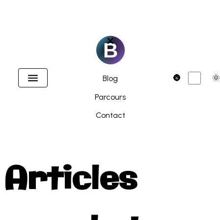
×
Accueil
Dark
🌚
🌞
Blog
Parcours
Contact
Articles