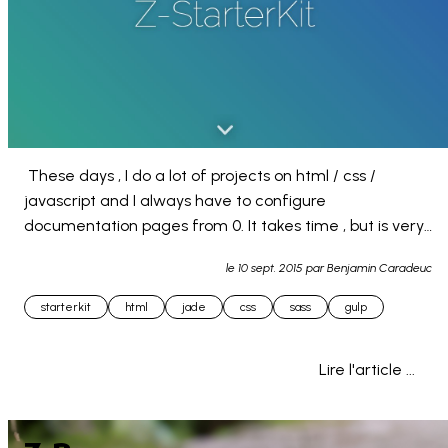
 These days , I do a lot of projects on html / css / 
javascript and I always have to configure 
documentation pages from 0. It takes time , but is very 
... 
le
10 sept. 2015
par Benjamin Caradeuc
starterkit
html
jade
css
sass
gulp
Lire l'article ...