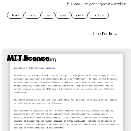
le
10 déc. 2015
par Benjamin Caradeuc
little piece of sass code allowing you to... 
html
jade
css
sass
gulp
tooltips
Lire l'article ...
MIT license