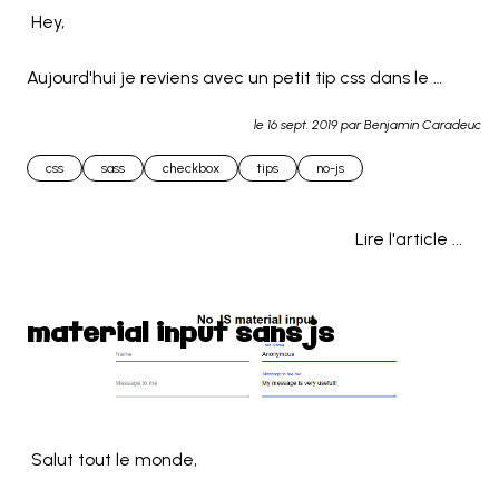
 Hey,

Aujourd'hui je reviens avec un petit tip css dans le 
même goût que le précédent.

le
16 sept. 2019
par Benjamin Caradeuc
Cette fois-ci j'ai choisi de faire une checkbox 
css
sass
checkbox
tips
no-js
customisée.

Lire l'article ...
S... 
material input sans js
 Salut tout le monde,
