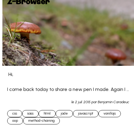
Z-Browser
 Hi,

I come back today to share a new pen I made. Again I 
used jade for the HTML and SCSS for the CSS. (still 
le
2 juil. 2015
par Benjamin Caradeuc
learning...)

css
sass
html
jade
javascript
vanillajs
oop
method-chaining
This is an html-css-js to... 