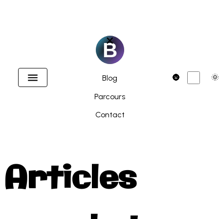
×
Accueil
Dark
🌚
🌞
Blog
Parcours
Contact
Articles