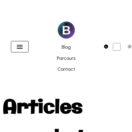
×
Accueil
Dark
🌚
🌞
Blog
Parcours
Contact
Articles