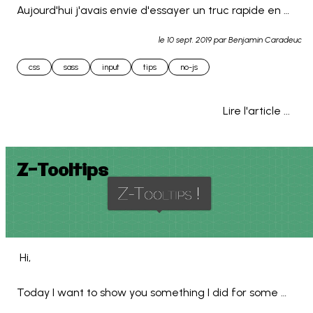
Aujourd'hui j'avais envie d'essayer un truc rapide en 
CSS :

le
10 sept. 2019
par Benjamin Caradeuc
Reproduire le design de google Material sur les inputs 
css
sass
input
tips
no-js
et textareas... 
Lire l'article ...
Z-Tooltips
 Hi,

Today I want to show you something I did for some 
personnal projects and made it public. This is a very 