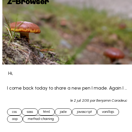
Z-Browser
 Hi,

I come back today to share a new pen I made. Again I 
used jade for the HTML and SCSS for the CSS. (still 
le
2 juil. 2015
par Benjamin Caradeuc
learning...)

css
sass
html
jade
javascript
vanillajs
oop
method-chaining
This is an html-css-js to... 