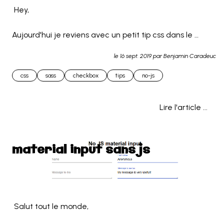
 Hey,

Aujourd'hui je reviens avec un petit tip css dans le 
même goût que le précédent.

le
16 sept. 2019
par Benjamin Caradeuc
Cette fois-ci j'ai choisi de faire une checkbox 
css
sass
checkbox
tips
no-js
customisée.

Lire l'article ...
S... 
material input sans js
 Salut tout le monde,
