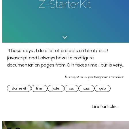
 These days , I do a lot of projects on html / css / 
javascript and I always have to configure 
documentation pages from 0. It takes time , but is very 
... 
le
10 sept. 2015
par Benjamin Caradeuc
starterkit
html
jade
css
sass
gulp
Lire l'article ...