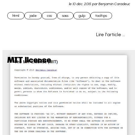
le
10 déc. 2015
par Benjamin Caradeuc
little piece of sass code allowing you to... 
html
jade
css
sass
gulp
tooltips
Lire l'article ...
MIT license