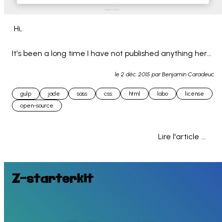
 Hi,

It's been a long time I have not published anything here 
but now I come back and share something that will be 
le
2 déc. 2015
par Benjamin Caradeuc
useful for a lot of my projects and... 
gulp
jade
sass
css
html
labo
license
open-source
Lire l'article ...
Z-starterkit