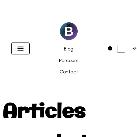
×
Accueil
Dark
🌚
🌞
Blog
Parcours
Contact
Articles