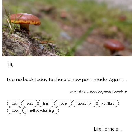
 Hi,

I come back today to share a new pen I made. Again I 
used jade for the HTML and SCSS for the CSS. (still 
le
2 juil. 2015
par Benjamin Caradeuc
learning...)

css
sass
html
jade
javascript
vanillajs
oop
method-chaining
This is an html-css-js to... 
Lire l'article ...